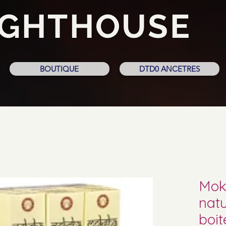
IGHTHOUSE
BOUTIQUE
DTD0 ANCETRES
Mok
natu
boit