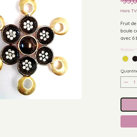
 55,
Hors T
Fruit de
boule c
avec 6 b
puis six
finition
*
Existe e
platiniu
devient
Quantit
contact
Une cré
4.5 x 4.