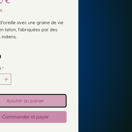
Prix
0 €
VA
d'oreille avec une graine de vie
en laiton, fabriquées par des
 indiens.
e : 2 cm
n deux finitions : couleur or ou
m (à noter que le platinium
 peu à peu couleur argent au
é
*
 de la peau)
ation Lighthouse.
Ajouter au panier
Commander et payer