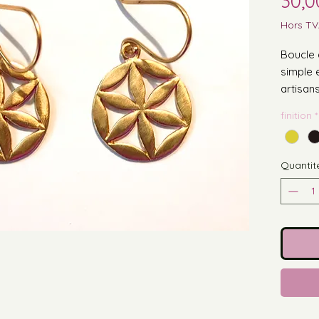
30,0
Hors T
Boucle 
simple 
artisans
Diamètr
finition
*
Existe e
platiniu
devient
Quantit
contact
Une cré