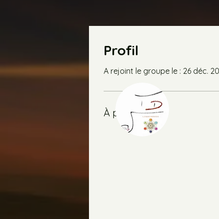
Profil
A rejoint le groupe le : 26 déc. 2
Light
À propos
0
Abonné
Profil